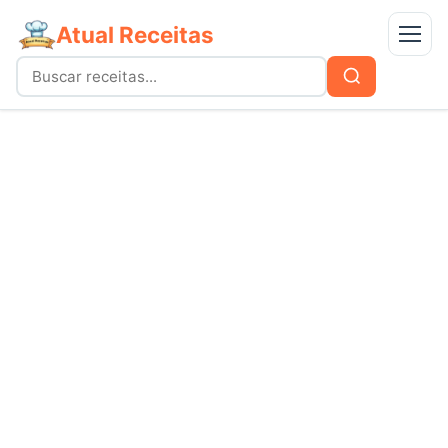
Atual Receitas
Menu
Buscar
Buscar
por:
Receitas
bolos
Doces
carnes
Mais