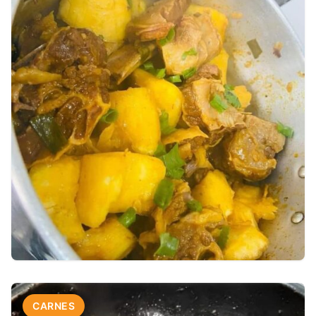
⏱️ 55 min
👥 8 porções
carnes
CARNES
Vaca Atolada com Costela que Desmancha na