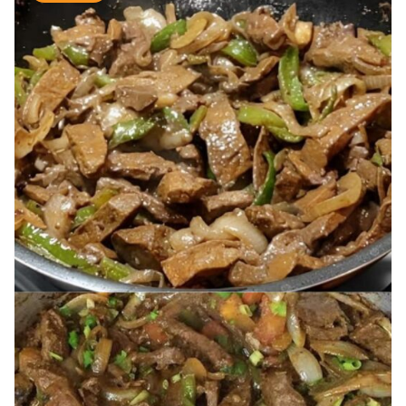
Boca
⏱️ 2 horas e 30 minutos
👥 8 porções