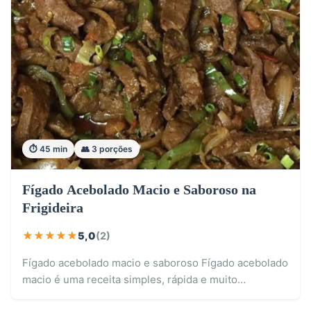
⏱️ 45 min
👥 3 porções
Fígado Acebolado Macio e Saboroso na
Frigideira
★
★
★
★
★
5,0
(2)
Fígado acebolado macio e saboroso Fígado acebolado
macio é uma receita simples, rápida e muito…