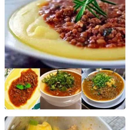
Espetinho de Carne Moída Recheado
com Queijo
⏱️ 45 min
👥 6 porções
carnes
Polenta com Carne Moída ao Molho Caseiro