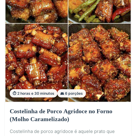
⏱️ 2 horas e 30 minutos
👥 6 porções
Costelinha de Porco Agridoce no Forno
(Molho Caramelizado)
Costelinha de porco agridoce é aquele prato que