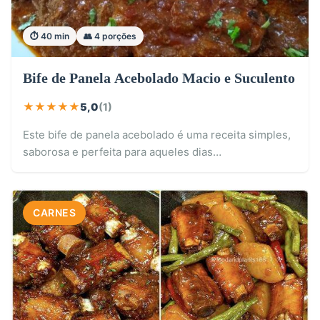
⏱️ 40 min
👥 4 porções
Bife de Panela Acebolado Macio e Suculento
★
★
★
★
★
5,0
(1)
Este bife de panela acebolado é uma receita simples,
saborosa e perfeita para aqueles dias…
CARNES