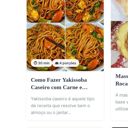
⏱️ 30 min
👥 4 porções
Mass
Como Fazer Yakissoba
Roca
Caseiro com Carne e
Legumes
A mas
Yakissoba caseiro é aquele tipo
base v
de receita que resolve bem o
utiliz
almoço ou o jantar…