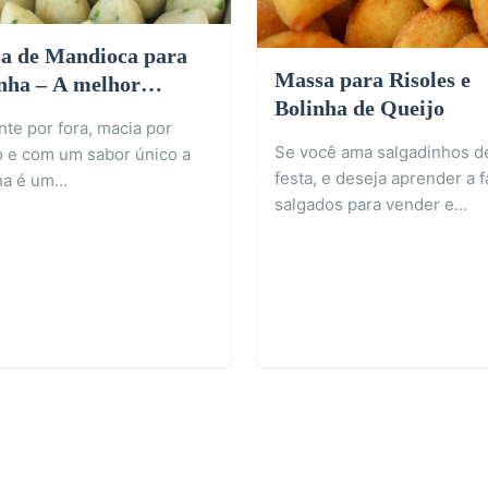
a de Mandioca para
Massa para Risoles e
nha – A melhor
Bolinha de Queijo
nha que já comi
te por fora, macia por
Se você ama salgadinhos d
o e com um sabor único a
festa, e deseja aprender a f
ha é um…
salgados para vender e…