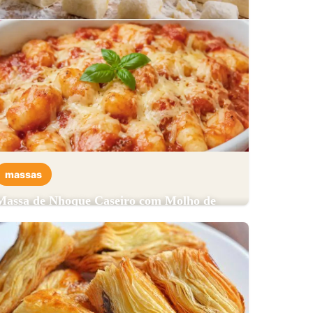
massas
Massa de Nhoque Caseiro com Molho de
Carne Moída
⏱️ 1 hora e 15 minutos
👥 6 porções