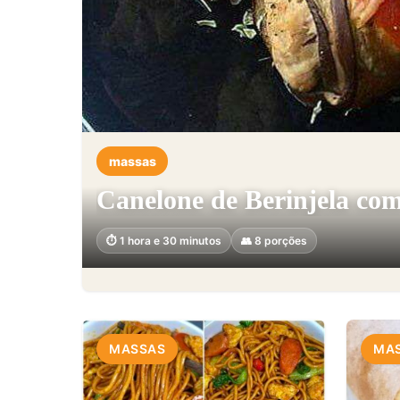
massas
Canelone de Berinjela com
⏱️ 1 hora e 30 minutos
👥 8 porções
MASSAS
MA