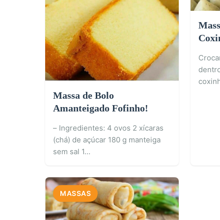
Mass
Coxi
coxi
Crocan
dentr
coxin
Massa de Bolo
Amanteigado Fofinho!
– Ingredientes: 4 ovos 2 xícaras
(chá) de açúcar 180 g manteiga
sem sal 1…
MASSAS