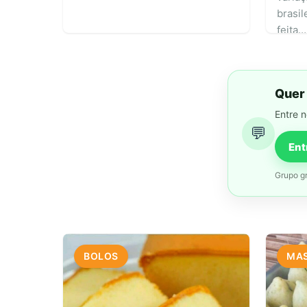
brasil
feita…
Quer 
Entre 
💬
Ent
Grupo gr
BOLOS
MA