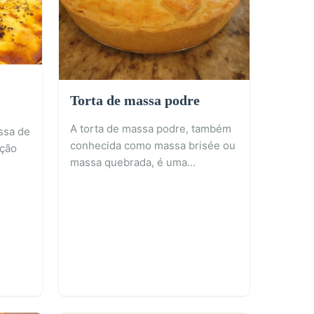
⏱️ 1 hora e 10 minutos
👥 10 porções
Torta de massa podre
A torta de massa podre, também
ssa de
conhecida como massa brisée ou
ação
massa quebrada, é uma…