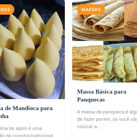
SSAS
MASSAS
Massa Básica para
Panquecas
a de Mandioca para
A massa de panqueca é algo
nha
de fazer porém, se você nã
colocar a…
inha de aipim é uma
ão da coxinha tradicional