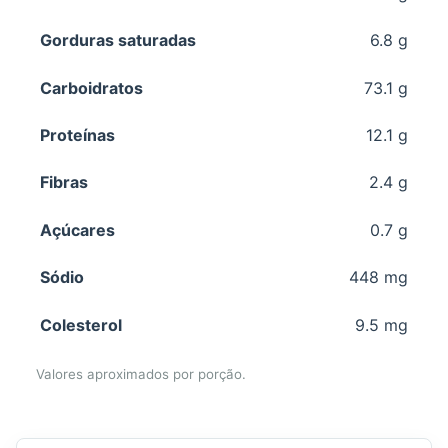
Gorduras saturadas
6.8 g
Carboidratos
73.1 g
Proteínas
12.1 g
Fibras
2.4 g
Açúcares
0.7 g
Sódio
448 mg
Colesterol
9.5 mg
Valores aproximados por porção.