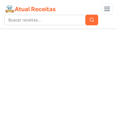
Atual Receitas
Menu
Buscar
Buscar
por:
Receitas
bolos
Doces
carnes
Mais