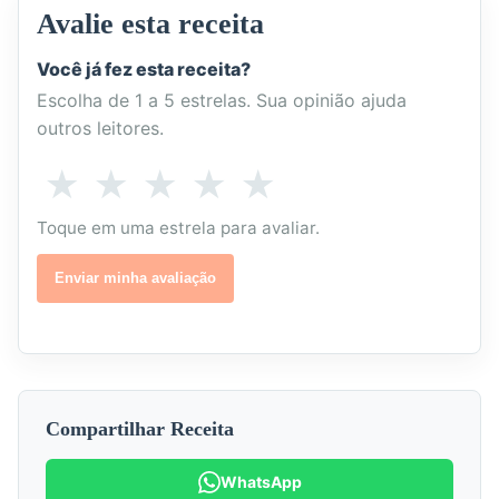
Avalie esta receita
Você já fez esta receita?
Escolha de 1 a 5 estrelas. Sua opinião ajuda
outros leitores.
Como
★
★
★
★
★
1
2
3
4
5
você
estrela
estrelas
estrelas
estrelas
estrelas
Toque em uma estrela para avaliar.
avalia
esta
-
-
-
-
-
Enviar minha avaliação
receita?
Não
Poderia
Boa
Muito
Excelente
gostei
melhorar
boa
Compartilhar Receita
WhatsApp