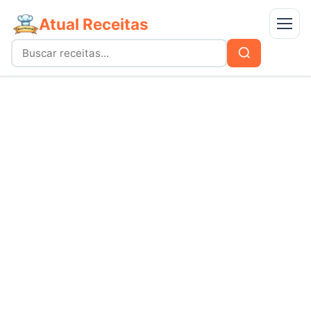
Atual Receitas
Menu
Buscar
Buscar
por:
Receitas
bolos
Doces
carnes
Mais