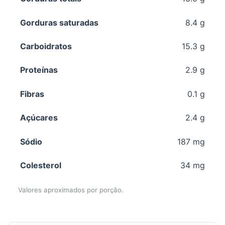
Gorduras saturadas
8.4 g
Carboidratos
15.3 g
Proteínas
2.9 g
Fibras
0.1 g
Açúcares
2.4 g
Sódio
187 mg
Colesterol
34 mg
Valores aproximados por porção.