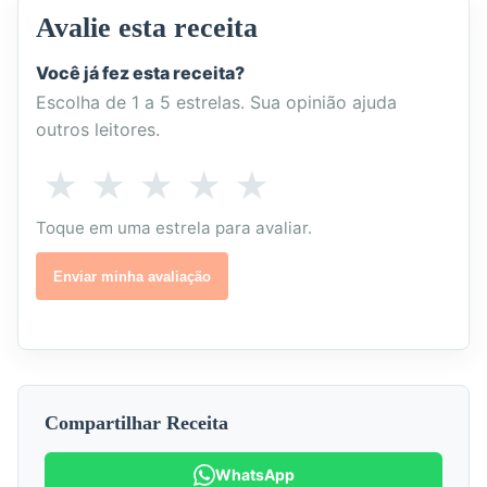
Avalie esta receita
Você já fez esta receita?
Escolha de 1 a 5 estrelas. Sua opinião ajuda
outros leitores.
Como
★
★
★
★
★
1
2
3
4
5
você
estrela
estrelas
estrelas
estrelas
estrelas
Toque em uma estrela para avaliar.
avalia
esta
-
-
-
-
-
Enviar minha avaliação
receita?
Não
Poderia
Boa
Muito
Excelente
gostei
melhorar
boa
Compartilhar Receita
WhatsApp