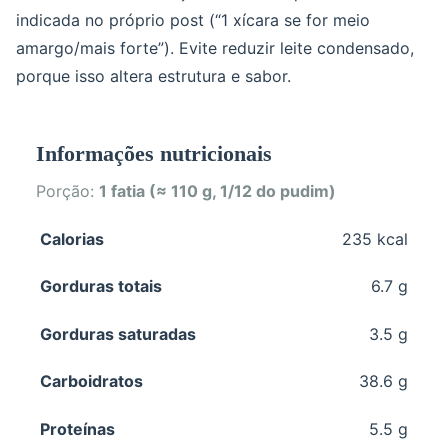
indicada no próprio post (“1 xícara se for meio
amargo/mais forte”). Evite reduzir leite condensado,
porque isso altera estrutura e sabor.
Informações nutricionais
Porção:
1 fatia (≈ 110 g, 1/12 do pudim)
Calorias
235 kcal
Gorduras totais
6.7 g
Gorduras saturadas
3.5 g
Carboidratos
38.6 g
Proteínas
5.5 g