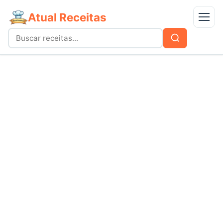
Atual Receitas
Menu
Buscar
Buscar
por:
Receitas
bolos
Doces
carnes
Mais