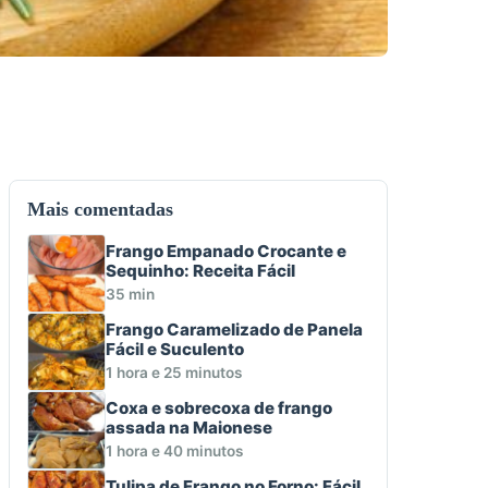
Mais comentadas
Frango Empanado Crocante e
Sequinho: Receita Fácil
35 min
Frango Caramelizado de Panela
Fácil e Suculento
1 hora e 25 minutos
Coxa e sobrecoxa de frango
assada na Maionese
1 hora e 40 minutos
Tulipa de Frango no Forno: Fácil,