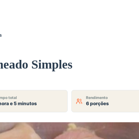
s
heado Simples
mpo total
Rendimento
hora e 5 minutos
6 porções