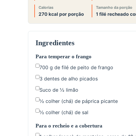
Calorias
Tamanho da porção
270 kcal por porção
1 filé recheado c
Ingredientes
Para temperar o frango
700 g de filé de peito de frango
3 dentes de alho picados
Suco de ½ limão
½ colher (chá) de páprica picante
½ colher (chá) de sal
Para o recheio e a cobertura