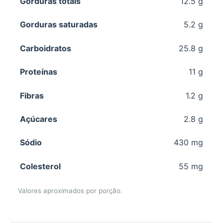
Gorduras totais
12.5 g
Gorduras saturadas
5.2 g
Carboidratos
25.8 g
Proteínas
11 g
Fibras
1.2 g
Açúcares
2.8 g
Sódio
430 mg
Colesterol
55 mg
Valores aproximados por porção.