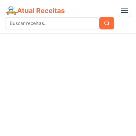
Atual Receitas
Menu
Buscar
Buscar
por:
Receitas
bolos
Doces
carnes
Mais