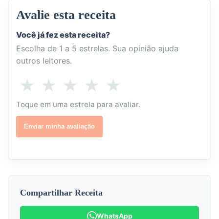
Avalie esta receita
Você já fez esta receita?
Escolha de 1 a 5 estrelas. Sua opinião ajuda
outros leitores.
Como
★
★
★
★
★
1
2
3
4
5
você
estrela
estrelas
estrelas
estrelas
estrelas
Toque em uma estrela para avaliar.
avalia
esta
-
-
-
-
-
Enviar minha avaliação
receita?
Não
Poderia
Boa
Muito
Excelente
gostei
melhorar
boa
Compartilhar Receita
WhatsApp