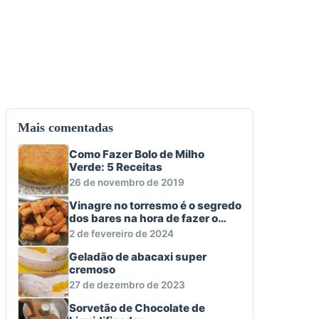
Mais comentadas
Como Fazer Bolo de Milho
Verde: 5 Receitas
26 de novembro de 2019
Vinagre no torresmo é o segredo
dos bares na hora de fazer o
aperitivo macio e crocante
2 de fevereiro de 2024
Geladão de abacaxi super
cremoso
27 de dezembro de 2023
Sorvetão de Chocolate de