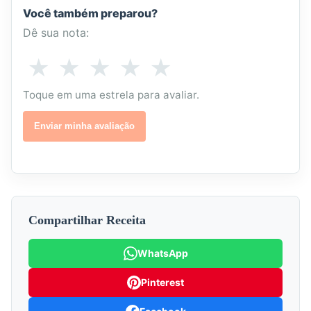
Você também preparou?
Dê sua nota:
Como
★
★
★
★
★
1
2
3
4
5
você
estrela
estrelas
estrelas
estrelas
estrelas
Toque em uma estrela para avaliar.
avalia
esta
-
-
-
-
-
Enviar minha avaliação
receita?
Não
Poderia
Boa
Muito
Excelente
gostei
melhorar
boa
Compartilhar Receita
WhatsApp
Pinterest