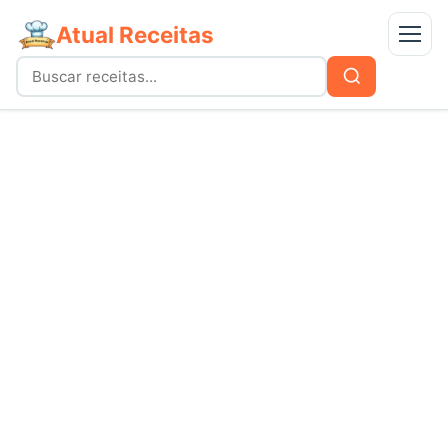
Atual Receitas
Menu
Buscar
Buscar
por:
Receitas
bolos
Doces
carnes
Mais