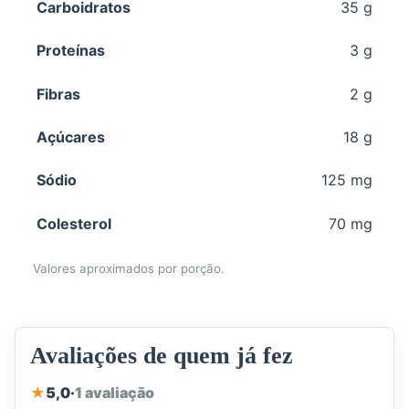
Carboidratos
35 g
Proteínas
3 g
Fibras
2 g
Açúcares
18 g
Sódio
125 mg
Colesterol
70 mg
Valores aproximados por porção.
Avaliações de quem já fez
★
5,0
·
1 avaliação