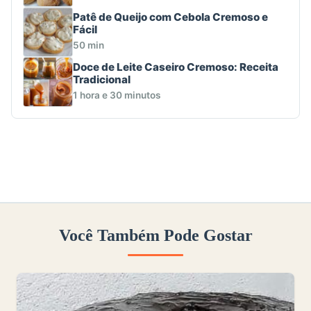
Patê de Queijo com Cebola Cremoso e
Fácil
50 min
Doce de Leite Caseiro Cremoso: Receita
Tradicional
1 hora e 30 minutos
Você Também Pode Gostar