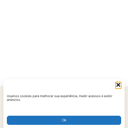
Usamos cookies para melhorar sua experiência, medir acessos e exibir
Início
Contato
Política de Privacidade
Políticas de Cookies
anúncios.
Termos de Uso
Ok
© 2026 AtualReceitas. Todos os direitos reservados.