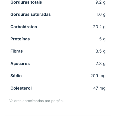
Gorduras totais
9.2 g
Gorduras saturadas
1.6 g
Carboidratos
20.2 g
Proteínas
5 g
Fibras
3.5 g
Açúcares
2.8 g
Sódio
209 mg
Colesterol
47 mg
Valores aproximados por porção.