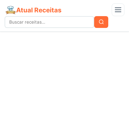
Atual Receitas
Menu
Buscar
Buscar
por:
Receitas
bolos
Doces
carnes
Mais