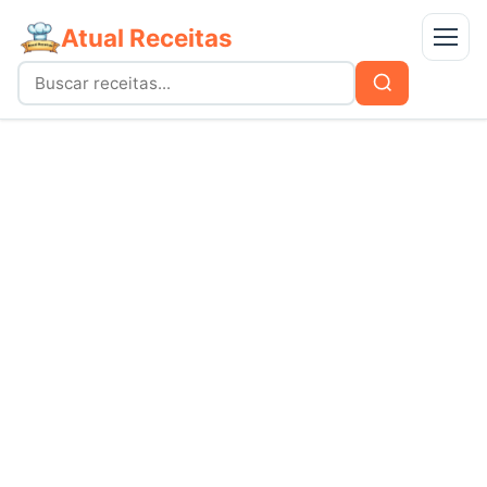
Atual Receitas
Menu
Buscar
Buscar
por:
Receitas
bolos
Doces
carnes
Mais