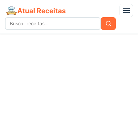
Atual Receitas
Menu
Buscar
Buscar
por:
Receitas
bolos
Doces
carnes
Mais