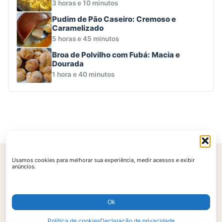
3 horas e 10 minutos
Pudim de Pão Caseiro: Cremoso e
Caramelizado
5 horas e 45 minutos
Broa de Polvilho com Fubá: Macia e
Dourada
1 hora e 40 minutos
Usamos cookies para melhorar sua experiência, medir acessos e exibir
Início
Contato
Política de Privacidade
Políticas de Cookies
anúncios.
Termos de Uso
Ok
© 2026 AtualReceitas. Todos os direitos reservados.
Política de cookies
Declaração de privacidade