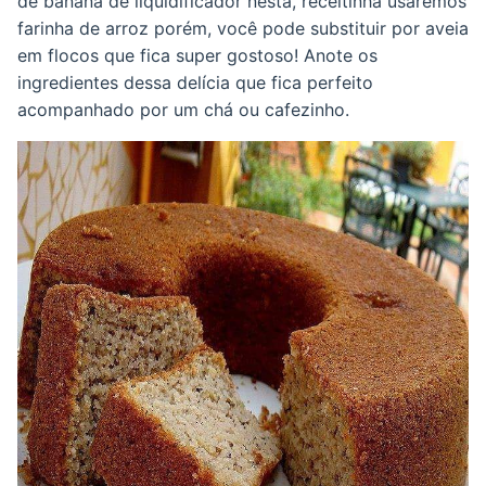
de banana de liquidificador nesta, receitinha usaremos
farinha de arroz porém, você pode substituir por aveia
em flocos que fica super gostoso! Anote os
ingredientes dessa delícia que fica perfeito
acompanhado por um chá ou cafezinho.