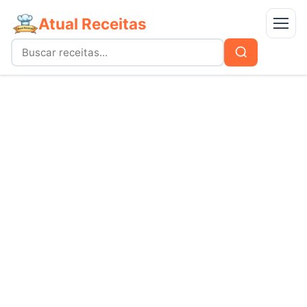
Atual Receitas
Menu
Buscar
Buscar
por:
Receitas
bolos
Doces
carnes
Mais