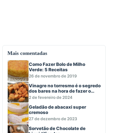
Mais comentadas
Como Fazer Bolo de Milho
Verde: 5 Receitas
26 de novembro de 2019
Vinagre no torresmo é o segredo
dos bares na hora de fazer o
aperitivo macio e crocante
2 de fevereiro de 2024
Geladão de abacaxi super
cremoso
27 de dezembro de 2023
Sorvetão de Chocolate de