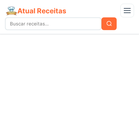
Atual Receitas
Menu
Buscar
Buscar
por:
Receitas
bolos
Doces
carnes
Mais