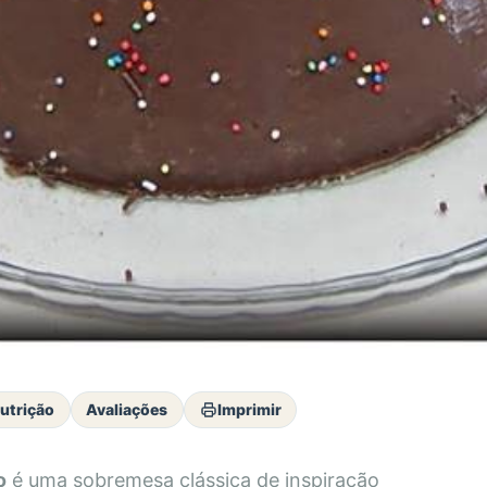
utrição
Avaliações
Imprimir
o
é uma sobremesa clássica de inspiração