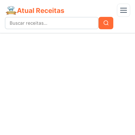
Atual Receitas
Menu
Buscar
Buscar
por:
Receitas
bolos
Doces
carnes
Mais