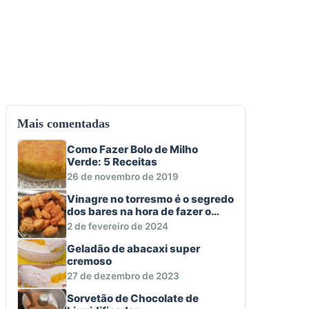
Mais comentadas
Como Fazer Bolo de Milho
Verde: 5 Receitas
26 de novembro de 2019
Vinagre no torresmo é o segredo
dos bares na hora de fazer o
aperitivo macio e crocante
2 de fevereiro de 2024
Geladão de abacaxi super
cremoso
27 de dezembro de 2023
Sorvetão de Chocolate de