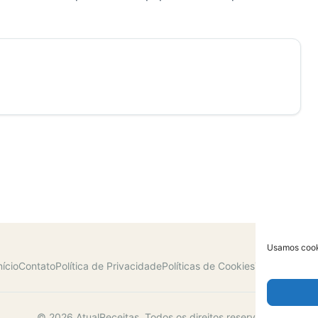
Usamos cooki
nício
Contato
Política de Privacidade
Políticas de Cookies
Termos de U
© 2026 AtualReceitas. Todos os direitos reservados.