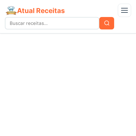
Atual Receitas
Menu
Buscar
Buscar
por:
Receitas
bolos
Doces
carnes
Mais