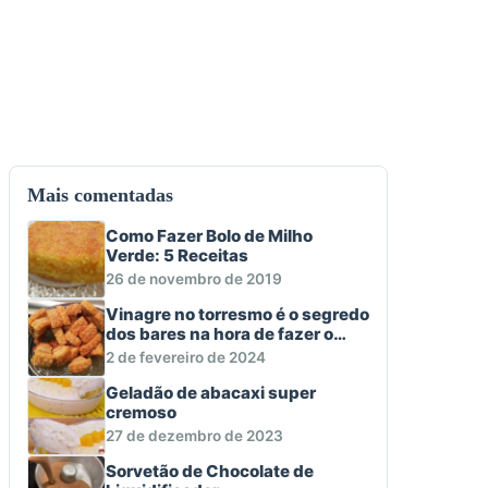
Mais comentadas
Como Fazer Bolo de Milho
Verde: 5 Receitas
26 de novembro de 2019
Vinagre no torresmo é o segredo
dos bares na hora de fazer o
aperitivo macio e crocante
2 de fevereiro de 2024
Geladão de abacaxi super
cremoso
27 de dezembro de 2023
Sorvetão de Chocolate de