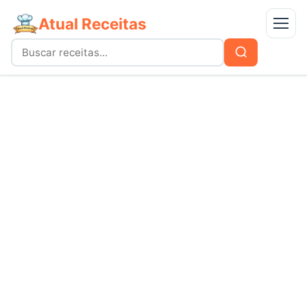
Atual Receitas
Menu
Buscar
Buscar
por:
Receitas
bolos
Doces
carnes
Mais