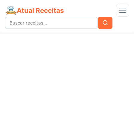
Atual Receitas
Menu
Buscar
Buscar
por:
Receitas
bolos
Doces
carnes
Mais