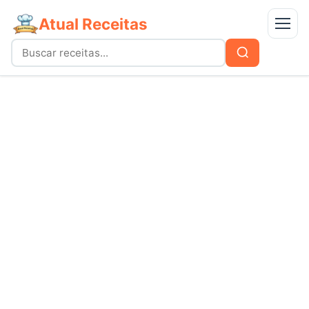
Atual Receitas
Menu
Buscar
Buscar
por:
Receitas
bolos
Doces
carnes
Mais