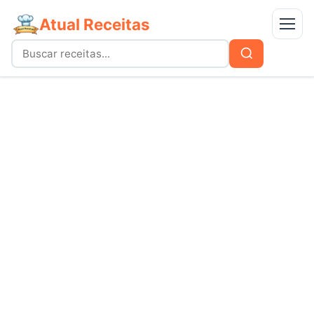
Atual Receitas
Menu
Buscar
Buscar
por:
Receitas
bolos
Doces
carnes
Mais