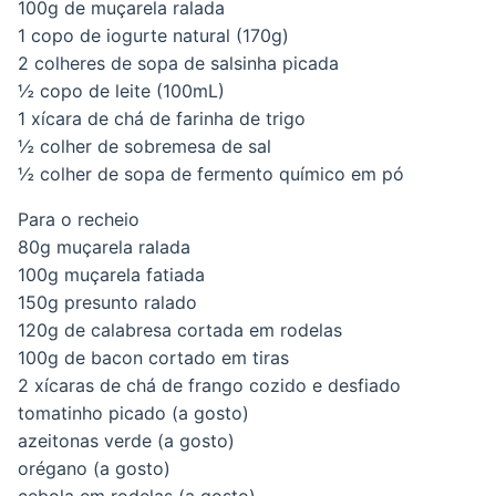
100g de muçarela ralada
1 copo de iogurte natural (170g)
2 colheres de sopa de salsinha picada
½ copo de leite (100mL)
1 xícara de chá de farinha de trigo
½ colher de sobremesa de sal
½ colher de sopa de fermento químico em pó
Para o recheio
80g muçarela ralada
100g muçarela fatiada
150g presunto ralado
120g de calabresa cortada em rodelas
100g de bacon cortado em tiras
2 xícaras de chá de frango cozido e desfiado
tomatinho picado (a gosto)
azeitonas verde (a gosto)
orégano (a gosto)
cebola em rodelas (a gosto)