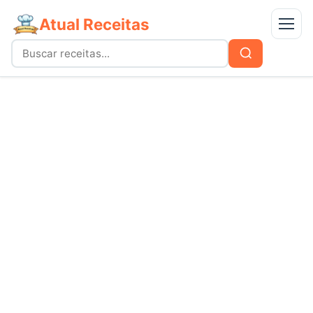
Atual Receitas
Menu
Buscar
Buscar
por:
Receitas
bolos
Doces
carnes
Mais