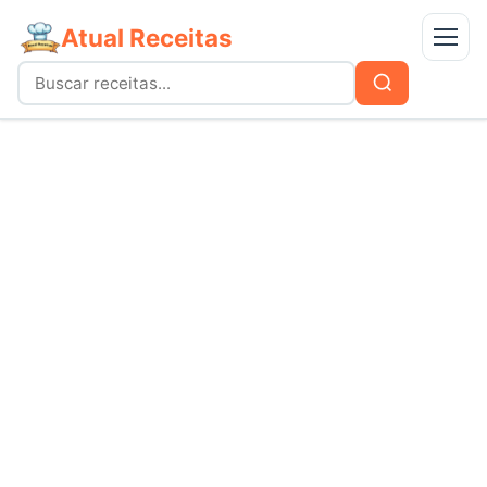
Atual Receitas
Menu
Buscar
Buscar
por:
Receitas
bolos
Doces
carnes
Mais