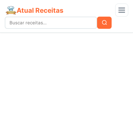
Atual Receitas
Menu
Buscar
Buscar
por:
Receitas
bolos
Doces
carnes
Mais