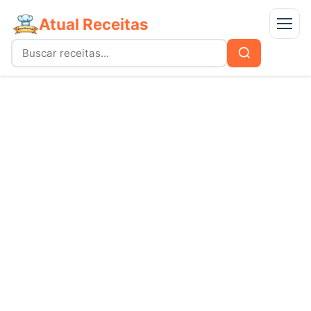
Atual Receitas
Menu
Buscar
Buscar
por:
Receitas
bolos
Doces
carnes
Mais