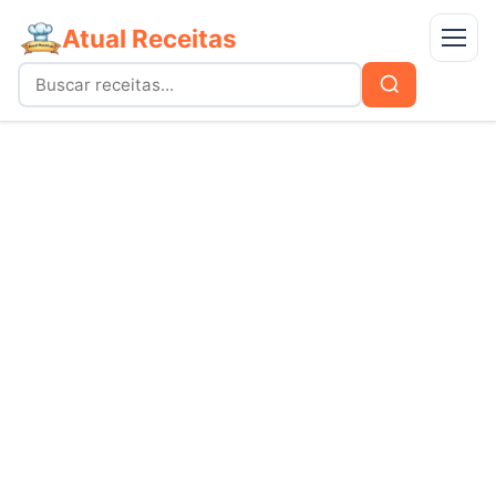
Atual Receitas
Menu
Buscar
Buscar
por:
Receitas
bolos
Doces
carnes
Mais