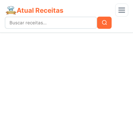
Atual Receitas
Menu
Buscar
Buscar
por:
Receitas
bolos
Doces
carnes
Mais