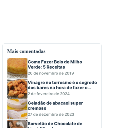
Mais comentadas
Como Fazer Bolo de Milho
Verde: 5 Receitas
26 de novembro de 2019
Vinagre no torresmo é o segredo
dos bares na hora de fazer o
aperitivo macio e crocante
2 de fevereiro de 2024
Geladão de abacaxi super
cremoso
27 de dezembro de 2023
Sorvetão de Chocolate de