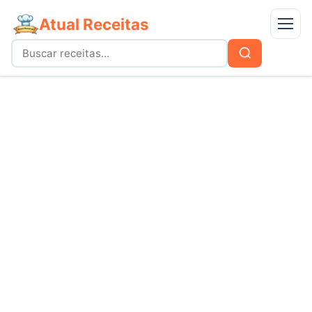
Atual Receitas
Menu
Buscar
Buscar
por:
Receitas
bolos
Doces
carnes
Mais