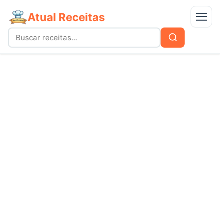
Atual Receitas
Menu
Buscar
Buscar
por:
Receitas
bolos
Doces
carnes
Mais