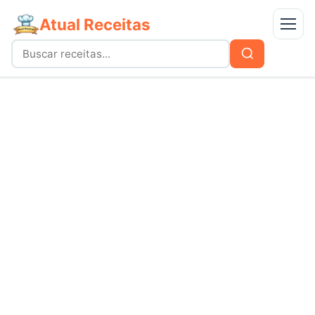
Atual Receitas
Menu
Buscar
Buscar
por:
Receitas
bolos
Doces
carnes
Mais