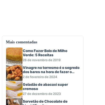
Mais comentadas
Como Fazer Bolo de Milho
Verde: 5 Receitas
26 de novembro de 2019
Vinagre no torresmo é o segredo
dos bares na hora de fazer o
aperitivo macio e crocante
2 de fevereiro de 2024
Geladão de abacaxi super
cremoso
27 de dezembro de 2023
Sorvetão de Chocolate de