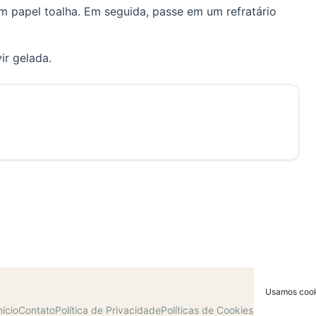
m papel toalha. Em seguida, passe em um refratário
ir gelada.
Usamos cooki
nício
Contato
Política de Privacidade
Políticas de Cookies
Termos de U