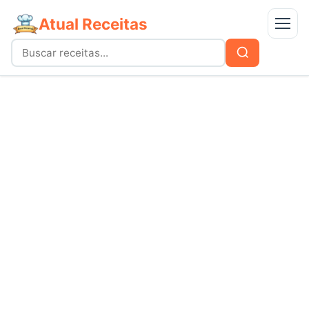
Atual Receitas
Menu
Buscar
Buscar
por:
Receitas
bolos
Doces
carnes
Mais