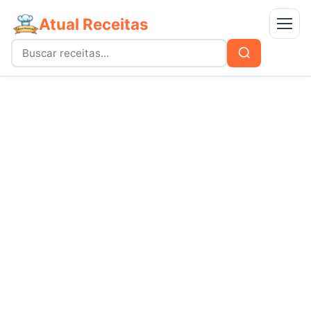
Atual Receitas
Menu
Buscar
Buscar
por:
Receitas
bolos
Doces
carnes
Mais