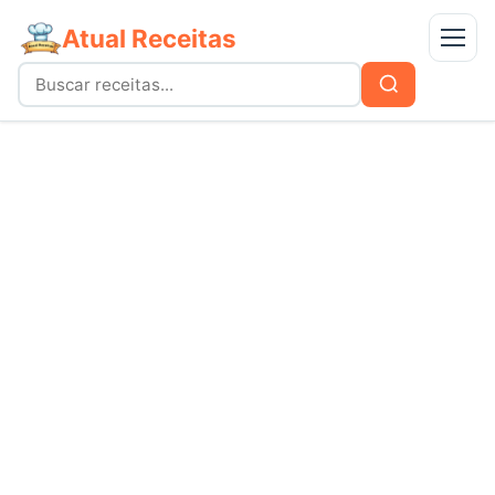
Atual Receitas
Menu
Buscar
Buscar
por:
Receitas
bolos
Doces
carnes
Mais