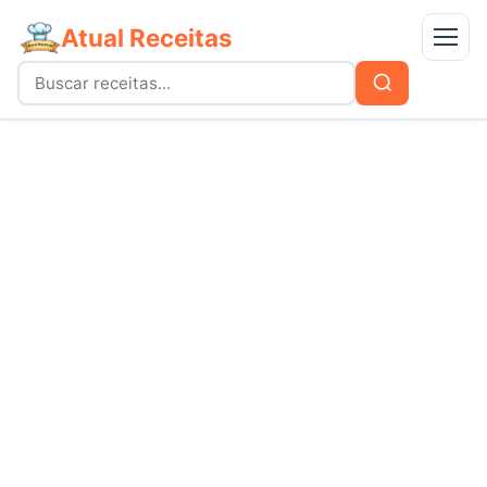
Atual Receitas
Menu
Buscar
Buscar
por:
Receitas
bolos
Doces
carnes
Mais