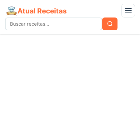
Atual Receitas
Menu
Buscar
Buscar
por:
Receitas
bolos
Doces
carnes
Mais