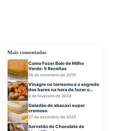
Mais comentadas
Como Fazer Bolo de Milho
Verde: 5 Receitas
26 de novembro de 2019
Vinagre no torresmo é o segredo
dos bares na hora de fazer o
aperitivo macio e crocante
2 de fevereiro de 2024
Geladão de abacaxi super
cremoso
27 de dezembro de 2023
Sorvetão de Chocolate de