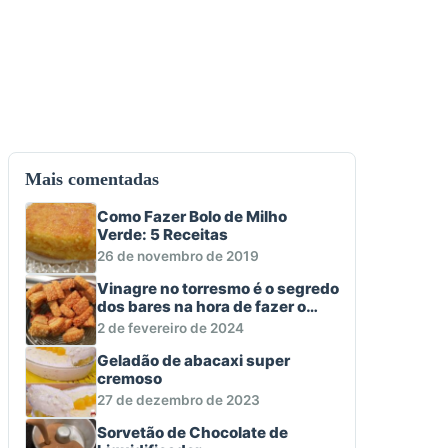
Mais comentadas
Como Fazer Bolo de Milho
Verde: 5 Receitas
26 de novembro de 2019
Vinagre no torresmo é o segredo
dos bares na hora de fazer o
aperitivo macio e crocante
2 de fevereiro de 2024
Geladão de abacaxi super
cremoso
27 de dezembro de 2023
Sorvetão de Chocolate de