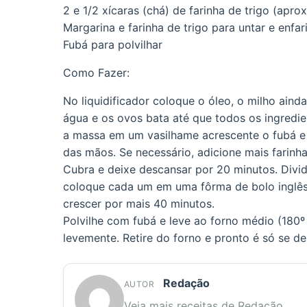
2 e 1/2 xícaras (chá) de farinha de trigo (apr
Margarina e farinha de trigo para untar e enfar
Fubá para polvilhar
Como Fazer:
No liquidificador coloque o óleo, o milho aind
água e os ovos bata até que todos os ingredi
a massa em um vasilhame acrescente o fubá e 
das mãos. Se necessário, adicione mais farinha
Cubra e deixe descansar por 20 minutos. Divid
coloque cada um em uma fôrma de bolo inglês
crescer por mais 40 minutos.
Polvilhe com fubá e leve ao forno médio (180º
levemente. Retire do forno e pronto é só se del
Redação
AUTOR
Veja mais receitas de Redação.