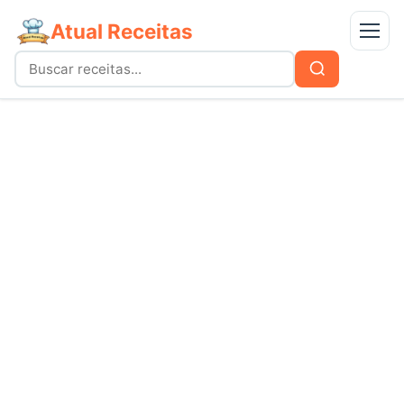
Atual Receitas
Menu
Buscar
Buscar
por:
Receitas
bolos
Doces
carnes
Mais