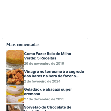
Mais comentadas
Como Fazer Bolo de Milho
Verde: 5 Receitas
26 de novembro de 2019
Vinagre no torresmo é o segredo
dos bares na hora de fazer o
aperitivo macio e crocante
2 de fevereiro de 2024
Geladão de abacaxi super
cremoso
27 de dezembro de 2023
Sorvetão de Chocolate de