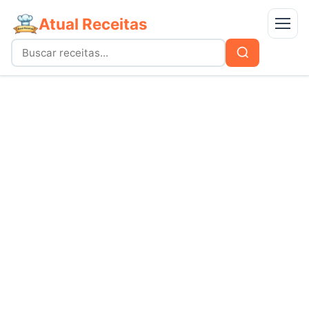
Atual Receitas
Menu
Buscar
Buscar
por:
Receitas
bolos
Doces
carnes
Mais