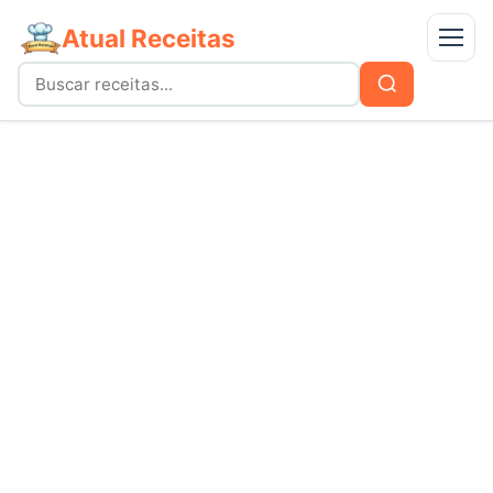
Atual Receitas
Menu
Buscar
Buscar
por:
Receitas
bolos
Doces
carnes
Mais