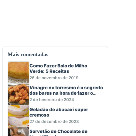
Mais comentadas
Como Fazer Bolo de Milho
Verde: 5 Receitas
26 de novembro de 2019
Vinagre no torresmo é o segredo
dos bares na hora de fazer o
aperitivo macio e crocante
2 de fevereiro de 2024
Geladão de abacaxi super
cremoso
27 de dezembro de 2023
Sorvetão de Chocolate de