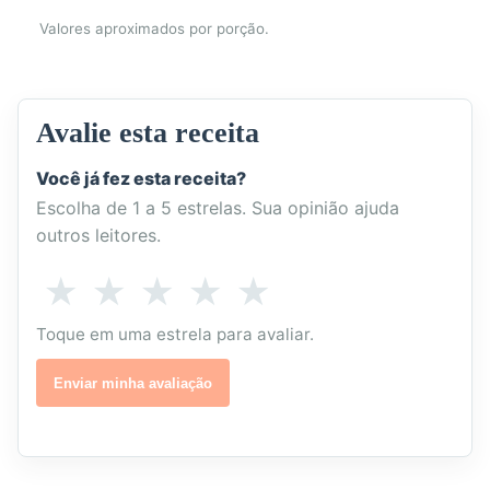
Valores aproximados por porção.
Avalie esta receita
Você já fez esta receita?
Escolha de 1 a 5 estrelas. Sua opinião ajuda
outros leitores.
Como
★
★
★
★
★
1
2
3
4
5
você
estrela
estrelas
estrelas
estrelas
estrelas
Toque em uma estrela para avaliar.
avalia
esta
-
-
-
-
-
Enviar minha avaliação
receita?
Não
Poderia
Boa
Muito
Excelente
gostei
melhorar
boa