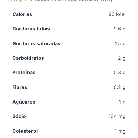
Calorias
96 kcal
Gorduras totais
9.6 g
Gorduras saturadas
1.5 g
Carboidratos
2 g
Proteínas
0.3 g
Fibras
0.2 g
Açúcares
1 g
Sódio
124 mg
Colesterol
1 mg