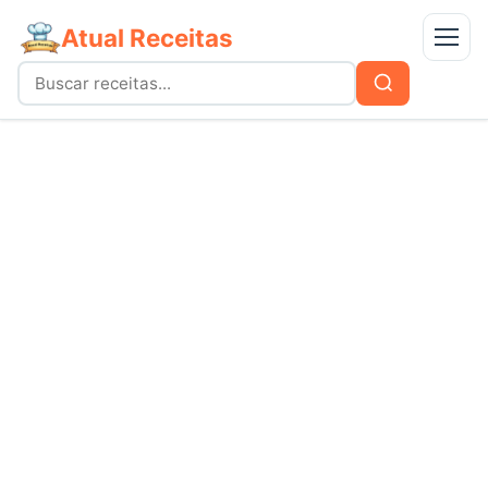
Atual Receitas
Menu
Buscar
Buscar
por:
Receitas
bolos
Doces
carnes
Mais