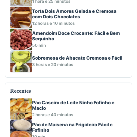
1 hora e 25 minutos
Torta Dois Amores Gelada e Cremosa
com Dois Chocolates
12 horas e 10 minutos
Amendoim Doce Crocante: Fácil e Bem
Sequinho
50 min
Sobremesa de Abacate Cremosa e Fácil
3 horas e 20 minutos
Recentes
Pão Caseiro de Leite Ninho Fofinho e
Macio
2 horas e 40 minutos
Pão de Maisena na Frigideira Fácil e
Fofinho
10 min