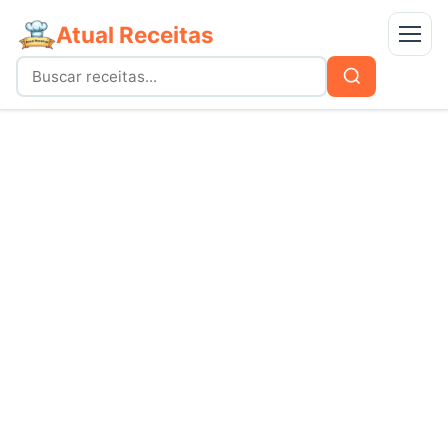
Atual Receitas
Menu
Buscar
Buscar
por:
Receitas
bolos
Doces
carnes
Mais