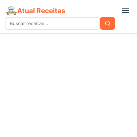
Atual Receitas
Menu
Buscar
Buscar
por:
Receitas
bolos
Doces
carnes
Mais